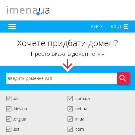
ВХІД
УКР
Хочете придбати домен?
Просто вкажіть доменне ім'я
.ua
.com.ua
.kiev.ua
.net.ua
.org.ua
.in.ua
.biz
.com